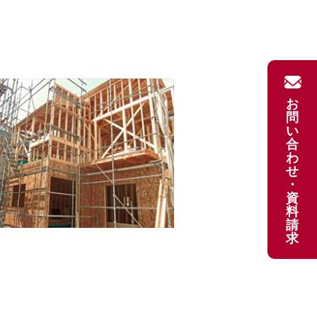
お
問
い
合
わ
せ
・
資
料
請
求