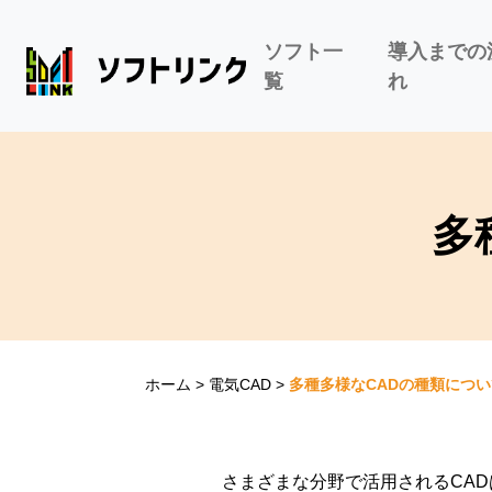
ソフト一
導入までの
覧
れ
多
ホーム
>
電気CAD
>
多種多様なCADの種類につい
さまざまな分野で活用されるCA