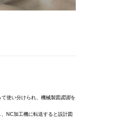
よって使い分けられ、機械製図
図面
を
し、NC加工機に転送すると設計図